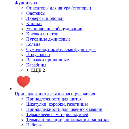
Фурнитура
Фиксаторы для шнура (стопоры)
Фастексы
Люверсы и блочки
Кнопки
Установочное оборудование
Крючки и петли
Пуговицы джинсовые
Кольца
Сумочная, портфельная фурнитура
Полукольца
Вешалки пришивные
Карабины
+ ЕЩЕ 2
Принадлежности для шитья и рукоделия
Принадлежности для шитья
Шкатулки, коробки, газетницы
Принадлежности для швейных машин
Термоклеевые материалы, клей
Термоаппликации, аппликации, заплатки
Наборы