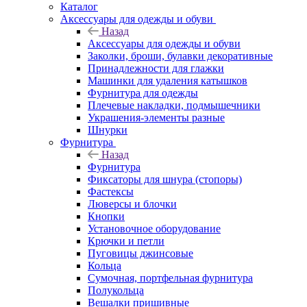
Каталог
Аксессуары для одежды и обуви
Назад
Аксессуары для одежды и обуви
Заколки, броши, булавки декоративные
Принадлежности для глажки
Машинки для удаления катышков
Фурнитура для одежды
Плечевые накладки, подмышечники
Украшения-элементы разные
Шнурки
Фурнитура
Назад
Фурнитура
Фиксаторы для шнура (стопоры)
Фастексы
Люверсы и блочки
Кнопки
Установочное оборудование
Крючки и петли
Пуговицы джинсовые
Кольца
Сумочная, портфельная фурнитура
Полукольца
Вешалки пришивные