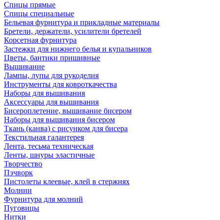
Спицы прямые
Спицы специальные
Бельевая фурнитура и прикладные материалы
Бретели, держатели, усилители бретелей
Корсетная фурнитура
Застежки для нижнего белья и купальников
Цветы, бантики пришивные
Вышивание
Лампы, лупы для рукоделия
Инструменты для ковроткачества
Наборы для вышивания
Аксессуары для вышивания
Бисероплетение, вышивание бисером
Наборы для вышивания бисером
Ткань (канва) с рисунком для бисера
Текстильная галантерея
Лента, тесьма техническая
Ленты, шнуры эластичные
Творчество
Пэчворк
Пистолеты клеевые, клей в стержнях
Молнии
Фурнитура для молний
Пуговицы
Нитки