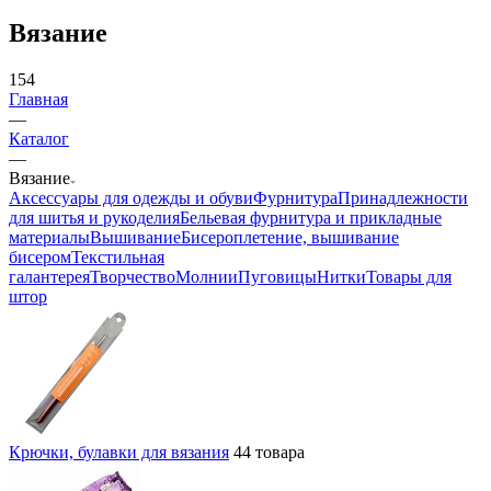
Вязание
154
Главная
—
Каталог
—
Вязание
Аксессуары для одежды и обуви
Фурнитура
Принадлежности
для шитья и рукоделия
Бельевая фурнитура и прикладные
материалы
Вышивание
Бисероплетение, вышивание
бисером
Текстильная
галантерея
Творчество
Молнии
Пуговицы
Нитки
Товары для
штор
Крючки, булавки для вязания
44 товара