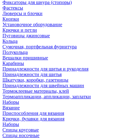
Фиксаторы для шнура (стопоры)
Фастексы
Люверсы и блочки
Кнопки
Установочное оборудование
Крючки и петли
Пуговицы джинсовые
Кольца
Сумочная, портфельная фурнитура
Полукольца
Вешалки пришивные
Карабины
Принадлежности для шитья и рукоделия
Принадлежности для шитья
Шкатулки, коробки, газетницы
Принадлежности для швейных машин
Термоклеевые материалы, клей
Термоаппликации, аппликации, заплатки
Наборы
Вязание
Приспособления для вязания
Крючки, булавки для вязания
Наборы
Спицы круговые
Спицы носочные