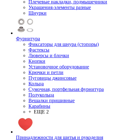
Плечевые накладки, подмышечники
Украшения-элементы разные
Шнурки
Фурнитура
Фиксаторы для шнура (стопоры)
Фастексы
Люверсы и блочки
Кнопки
Установочное оборудование
Крючки и петли
Пуговицы джинсовые
Кольца
Сумочная, портфельная фурнитура
Полукольца
Вешалки пришивные
Карабины
+ ЕЩЕ 2
Принадлежности для шитья и рукоделия