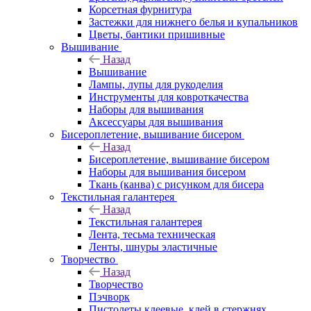
Корсетная фурнитура
Застежки для нижнего белья и купальников
Цветы, бантики пришивные
Вышивание
Назад
Вышивание
Лампы, лупы для рукоделия
Инструменты для ковроткачества
Наборы для вышивания
Аксессуары для вышивания
Бисероплетение, вышивание бисером
Назад
Бисероплетение, вышивание бисером
Наборы для вышивания бисером
Ткань (канва) с рисунком для бисера
Текстильная галантерея
Назад
Текстильная галантерея
Лента, тесьма техническая
Ленты, шнуры эластичные
Творчество
Назад
Творчество
Пэчворк
Пистолеты клеевые, клей в стержнях