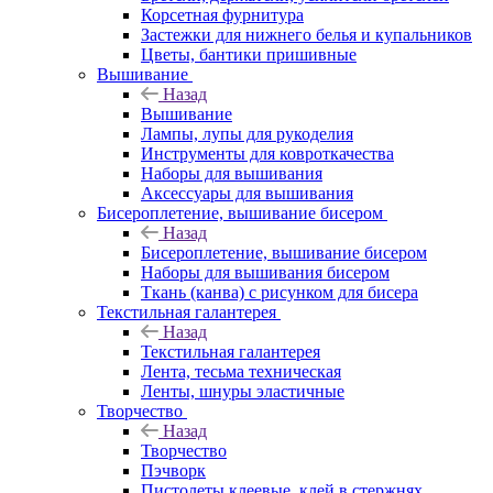
Корсетная фурнитура
Застежки для нижнего белья и купальников
Цветы, бантики пришивные
Вышивание
Назад
Вышивание
Лампы, лупы для рукоделия
Инструменты для ковроткачества
Наборы для вышивания
Аксессуары для вышивания
Бисероплетение, вышивание бисером
Назад
Бисероплетение, вышивание бисером
Наборы для вышивания бисером
Ткань (канва) с рисунком для бисера
Текстильная галантерея
Назад
Текстильная галантерея
Лента, тесьма техническая
Ленты, шнуры эластичные
Творчество
Назад
Творчество
Пэчворк
Пистолеты клеевые, клей в стержнях