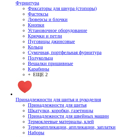
Фурнитура
Фиксаторы для шнура (стопоры)
Фастексы
Люверсы и блочки
Кнопки
Установочное оборудование
Крючки и петли
Пуговицы джинсовые
Кольца
Сумочная, портфельная фурнитура
Полукольца
Вешалки пришивные
Карабины
+ ЕЩЕ 2
Принадлежности для шитья и рукоделия
Принадлежности для шитья
Шкатулки, коробки, газетницы
Принадлежности для швейных машин
Термоклеевые материалы, клей
Термоаппликации, аппликации, заплатки
Наборы