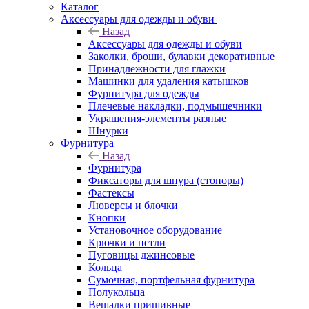
Каталог
Аксессуары для одежды и обуви
Назад
Аксессуары для одежды и обуви
Заколки, броши, булавки декоративные
Принадлежности для глажки
Машинки для удаления катышков
Фурнитура для одежды
Плечевые накладки, подмышечники
Украшения-элементы разные
Шнурки
Фурнитура
Назад
Фурнитура
Фиксаторы для шнура (стопоры)
Фастексы
Люверсы и блочки
Кнопки
Установочное оборудование
Крючки и петли
Пуговицы джинсовые
Кольца
Сумочная, портфельная фурнитура
Полукольца
Вешалки пришивные