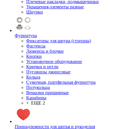
Плечевые накладки, подмышечники
Украшения-элементы разные
Шнурки
Фурнитура
Фиксаторы для шнура (стопоры)
Фастексы
Люверсы и блочки
Кнопки
Установочное оборудование
Крючки и петли
Пуговицы джинсовые
Кольца
Сумочная, портфельная фурнитура
Полукольца
Вешалки пришивные
Карабины
+ ЕЩЕ 2
Принадлежности для шитья и рукоделия