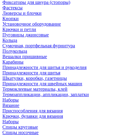
Фиксаторы для шнура (стопоры)
Фастексы
Люверсы и блочки
Кнопки
Установочное оборудование
Крючки и петли
Пуговицы джинсовые
Кольца
Сумочная, портфельная фурнитура
Полукольца
Вешалки пришивные
Карабины
Принадлежности для шитья и рукоделия
Принадлежности для шитья
Шкатулки, коробки, газетницы
Принадлежности для швейных машин
Термоклеевые материалы, клей
Термоаппликации, аппликации, заплатки
Наборы
Вязание
Приспособления для вязания
Крючки, булавки для вязания
Наборы
Спицы круговые
Спицы носочные