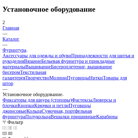
Установочное оборудование
2
Главная
—
Каталог
—
Фурнитура
Аксессуары для одежды и обуви
Принадлежности для шитья и
рукоделия
Вязание
Бельевая фурнитура и прикладные
материалы
Вышивание
Бисероплетение, вышивание
бисером
Текстильная
галантерея
Творчество
Молнии
Пуговицы
Нитки
Товары для
штор
—
Установочное оборудование
Фиксаторы для шнура (стопоры)
Фастексы
Люверсы и
блочки
Кнопки
Крючки и петли
Пуговицы
джинсовые
Кольца
Сумочная, портфельная
фурнитура
Полукольца
Вешалки пришивные
Карабины
Фильтр