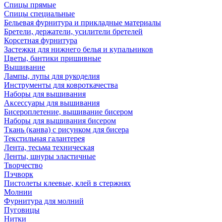
Спицы прямые
Спицы специальные
Бельевая фурнитура и прикладные материалы
Бретели, держатели, усилители бретелей
Корсетная фурнитура
Застежки для нижнего белья и купальников
Цветы, бантики пришивные
Вышивание
Лампы, лупы для рукоделия
Инструменты для ковроткачества
Наборы для вышивания
Аксессуары для вышивания
Бисероплетение, вышивание бисером
Наборы для вышивания бисером
Ткань (канва) с рисунком для бисера
Текстильная галантерея
Лента, тесьма техническая
Ленты, шнуры эластичные
Творчество
Пэчворк
Пистолеты клеевые, клей в стержнях
Молнии
Фурнитура для молний
Пуговицы
Нитки