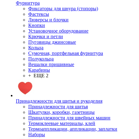
Фурнитура
Фиксаторы для шнура (стопоры)
Фастексы
Люверсы и блочки
Кнопки
Установочное оборудование
Крючки и петли
Пуговицы джинсовые
Кольца
Сумочная, портфельная фурнитура
Полукольца
Вешалки пришивные
Карабины
+ ЕЩЕ 2
Принадлежности для шитья и рукоделия
Принадлежности для шитья
Шкатулки, коробки, газетницы
Принадлежности для швейных машин
Термоклеевые материалы, клей
Термоаппликации, аппликации, заплатки
Наборы