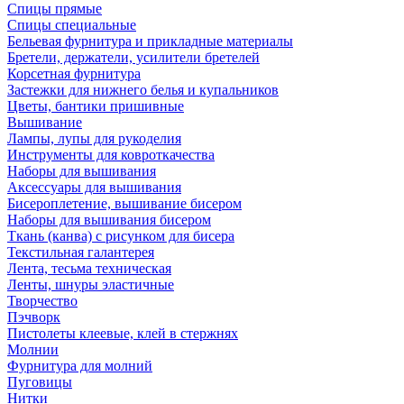
Спицы прямые
Спицы специальные
Бельевая фурнитура и прикладные материалы
Бретели, держатели, усилители бретелей
Корсетная фурнитура
Застежки для нижнего белья и купальников
Цветы, бантики пришивные
Вышивание
Лампы, лупы для рукоделия
Инструменты для ковроткачества
Наборы для вышивания
Аксессуары для вышивания
Бисероплетение, вышивание бисером
Наборы для вышивания бисером
Ткань (канва) с рисунком для бисера
Текстильная галантерея
Лента, тесьма техническая
Ленты, шнуры эластичные
Творчество
Пэчворк
Пистолеты клеевые, клей в стержнях
Молнии
Фурнитура для молний
Пуговицы
Нитки