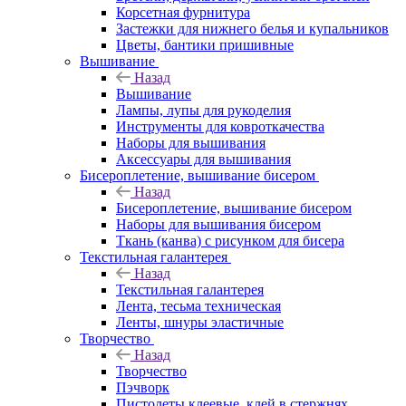
Корсетная фурнитура
Застежки для нижнего белья и купальников
Цветы, бантики пришивные
Вышивание
Назад
Вышивание
Лампы, лупы для рукоделия
Инструменты для ковроткачества
Наборы для вышивания
Аксессуары для вышивания
Бисероплетение, вышивание бисером
Назад
Бисероплетение, вышивание бисером
Наборы для вышивания бисером
Ткань (канва) с рисунком для бисера
Текстильная галантерея
Назад
Текстильная галантерея
Лента, тесьма техническая
Ленты, шнуры эластичные
Творчество
Назад
Творчество
Пэчворк
Пистолеты клеевые, клей в стержнях