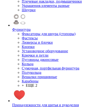
Плечевые накладки, подмышечники
Украшения-элементы разные
Шнурки
Фурнитура
Фиксаторы для шнура (стопоры)
Фастексы
Люверсы и блочки
Кнопки
Установочное оборудование
Крючки и петли
Пуговицы джинсовые
Кольца
Сумочная, портфельная фурнитура
Полукольца
Вешалки пришивные
Карабины
+ ЕЩЕ 2
Принадлежности для шитья и рукоделия