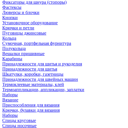
Фиксаторы для шнура (стопоры)
Фастексы
Люверсы и блочки
Кнопки
Установочное оборудование
Крючки и петли
Пуговицы джинсовые
Кольца
Сумочная, портфельная фурнитура
Полукольца
Вешалки пришивные
Карабины
Принадлежности для шитья и рукоделия
Принадлежности для шитья
Шкатулки, коробки, газетницы
Принадлежности для швейных машин
Термоклеевые материалы, клей
Термоаппликации, аппликации, заплатки
Наборы
Вязание
Приспособления для вязания
Крючки, булавки для вязания
Наборы
Спицы круговые
Спицы носочные