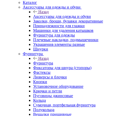
Каталог
Аксессуары для одежды и обуви
Назад
Аксессуары для одежды и обуви
Заколки, броши, булавки декоративные
Принадлежности для глажки
Машинки для удаления катышков
Фурнитура для одежды
Плечевые накладки, подмышечники
Украшения-элементы разные
Шнурки
Фурнитура
Назад
Фурнитура
Фиксаторы для шнура (стопоры)
Фастексы
Люверсы и блочки
Кнопки
Установочное оборудование
Крючки и петли
Пуговицы джинсовые
Кольца
Сумочная, портфельная фурнитура
Полукольца
Вешалки пришивные