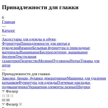
Принадлежности для глажки
6
Главная
—
Каталог
—
Аксессуары для одежды и обуви
Фурнитура
Принадлежности для шитья и
рукоделия
Вязание
Бельевая фурнитура и прикладные
материалы
Вышивание
Бисероплетение, вышивание
бисером
Текстильная
галантерея
Творчество
Молнии
Пуговицы
Нитки
Товары для
штор
—
Принадлежности для глажки
Заколки, броши, булавки декоративные
Машинки для удаления
катышков
Фурнитура для одежды
Плечевые накладки,
подмышечники
Украшения-элементы разные
Шнурки
Фильтр
Фильтр