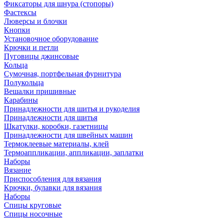
Фиксаторы для шнура (стопоры)
Фастексы
Люверсы и блочки
Кнопки
Установочное оборудование
Крючки и петли
Пуговицы джинсовые
Кольца
Сумочная, портфельная фурнитура
Полукольца
Вешалки пришивные
Карабины
Принадлежности для шитья и рукоделия
Принадлежности для шитья
Шкатулки, коробки, газетницы
Принадлежности для швейных машин
Термоклеевые материалы, клей
Термоаппликации, аппликации, заплатки
Наборы
Вязание
Приспособления для вязания
Крючки, булавки для вязания
Наборы
Спицы круговые
Спицы носочные