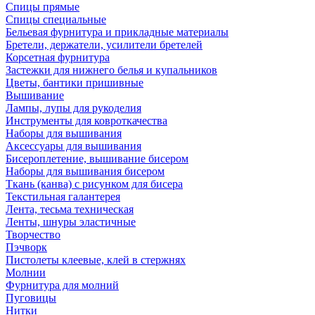
Спицы прямые
Спицы специальные
Бельевая фурнитура и прикладные материалы
Бретели, держатели, усилители бретелей
Корсетная фурнитура
Застежки для нижнего белья и купальников
Цветы, бантики пришивные
Вышивание
Лампы, лупы для рукоделия
Инструменты для ковроткачества
Наборы для вышивания
Аксессуары для вышивания
Бисероплетение, вышивание бисером
Наборы для вышивания бисером
Ткань (канва) с рисунком для бисера
Текстильная галантерея
Лента, тесьма техническая
Ленты, шнуры эластичные
Творчество
Пэчворк
Пистолеты клеевые, клей в стержнях
Молнии
Фурнитура для молний
Пуговицы
Нитки