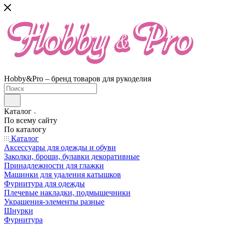
Hobby&Pro – бренд товаров для рукоделия
Каталог
По всему сайту
По каталогу
Каталог
Аксессуары для одежды и обуви
Заколки, броши, булавки декоративные
Принадлежности для глажки
Машинки для удаления катышков
Фурнитура для одежды
Плечевые накладки, подмышечники
Украшения-элементы разные
Шнурки
Фурнитура