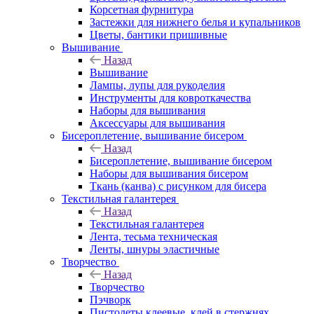
Корсетная фурнитура
Застежки для нижнего белья и купальников
Цветы, бантики пришивные
Вышивание
Назад
Вышивание
Лампы, лупы для рукоделия
Инструменты для ковроткачества
Наборы для вышивания
Аксессуары для вышивания
Бисероплетение, вышивание бисером
Назад
Бисероплетение, вышивание бисером
Наборы для вышивания бисером
Ткань (канва) с рисунком для бисера
Текстильная галантерея
Назад
Текстильная галантерея
Лента, тесьма техническая
Ленты, шнуры эластичные
Творчество
Назад
Творчество
Пэчворк
Пистолеты клеевые, клей в стержнях