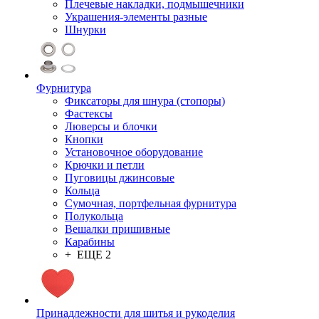
Плечевые накладки, подмышечники
Украшения-элементы разные
Шнурки
Фурнитура
Фиксаторы для шнура (стопоры)
Фастексы
Люверсы и блочки
Кнопки
Установочное оборудование
Крючки и петли
Пуговицы джинсовые
Кольца
Сумочная, портфельная фурнитура
Полукольца
Вешалки пришивные
Карабины
+ ЕЩЕ 2
Принадлежности для шитья и рукоделия