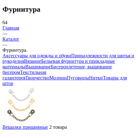
Фурнитура
64
Главная
—
Каталог
—
Фурнитура
Аксессуары для одежды и обуви
Принадлежности для шитья и
рукоделия
Вязание
Бельевая фурнитура и прикладные
материалы
Вышивание
Бисероплетение, вышивание
бисером
Текстильная
галантерея
Творчество
Молнии
Пуговицы
Нитки
Товары для
штор
Вешалки пришивные
2 товара