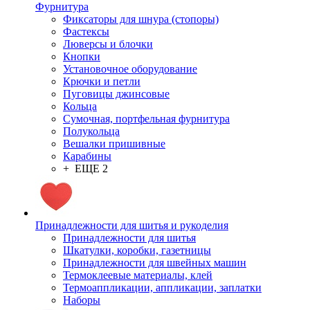
Фурнитура
Фиксаторы для шнура (стопоры)
Фастексы
Люверсы и блочки
Кнопки
Установочное оборудование
Крючки и петли
Пуговицы джинсовые
Кольца
Сумочная, портфельная фурнитура
Полукольца
Вешалки пришивные
Карабины
+ ЕЩЕ 2
Принадлежности для шитья и рукоделия
Принадлежности для шитья
Шкатулки, коробки, газетницы
Принадлежности для швейных машин
Термоклеевые материалы, клей
Термоаппликации, аппликации, заплатки
Наборы