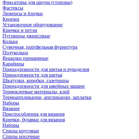
Фиксаторы для шнура (стопоры)
Фастексы
Люверсы и блочки
Кнопки
Установочное оборудование
Крючки и петли
Пуговицы джинсовые
Кольца
Сумочная, портфельная фурнитура
Полукольца
Вешалки пришивные
Карабины
Принадлежности для шитья и рукоделия
Принадлежности для шитья
Шкатулки, коробки, газетницы
Принадлежности для швейных машин
Термоклеевые материалы, клей
Термоаппликации, аппликации, заплатки
Наборы
Вязание
Приспособления для вязания
Крючки, булавки для вязания
Наборы
Спицы круговые
Спицы носочные