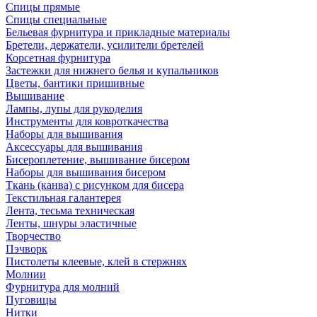
Спицы прямые
Спицы специальные
Бельевая фурнитура и прикладные материалы
Бретели, держатели, усилители бретелей
Корсетная фурнитура
Застежки для нижнего белья и купальников
Цветы, бантики пришивные
Вышивание
Лампы, лупы для рукоделия
Инструменты для ковроткачества
Наборы для вышивания
Аксессуары для вышивания
Бисероплетение, вышивание бисером
Наборы для вышивания бисером
Ткань (канва) с рисунком для бисера
Текстильная галантерея
Лента, тесьма техническая
Ленты, шнуры эластичные
Творчество
Пэчворк
Пистолеты клеевые, клей в стержнях
Молнии
Фурнитура для молний
Пуговицы
Нитки