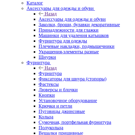
Каталог
Аксессуары для одежды и обуви
Назад
Аксессуары для одежды и обуви
Заколки, броши, булавки декоративные
Принадлежности для глажки
Машинки для удаления катышков
Фурнитура для одежды
Плечевые накладки, подмышечники
Украшения-элементы разные
Шнурки
Фурнитура
Назад
Фурнитура
Фиксаторы для шнура (стопоры)
Фастексы
Люверсы и блочки
Кнопки
Установочное оборудование
Крючки и петли
Пуговицы джинсовые
Кольца
Сумочная, портфельная фурнитура
Полукольца
Вешалки пришивные