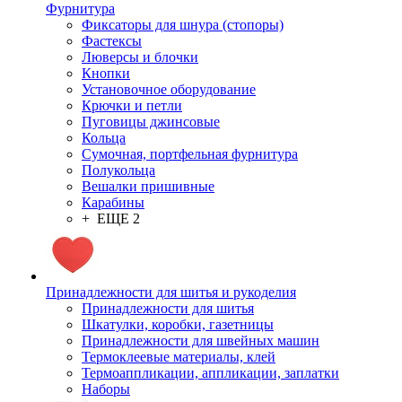
Фурнитура
Фиксаторы для шнура (стопоры)
Фастексы
Люверсы и блочки
Кнопки
Установочное оборудование
Крючки и петли
Пуговицы джинсовые
Кольца
Сумочная, портфельная фурнитура
Полукольца
Вешалки пришивные
Карабины
+ ЕЩЕ 2
Принадлежности для шитья и рукоделия
Принадлежности для шитья
Шкатулки, коробки, газетницы
Принадлежности для швейных машин
Термоклеевые материалы, клей
Термоаппликации, аппликации, заплатки
Наборы