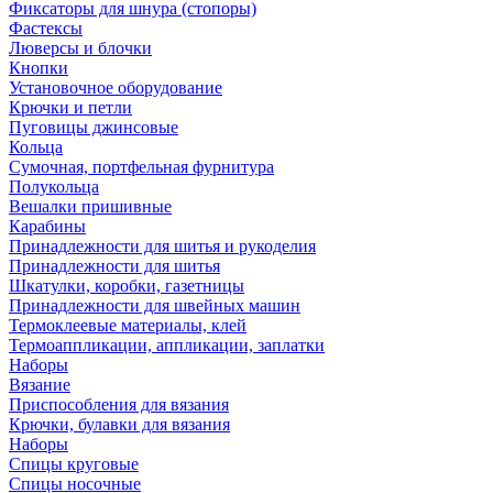
Фиксаторы для шнура (стопоры)
Фастексы
Люверсы и блочки
Кнопки
Установочное оборудование
Крючки и петли
Пуговицы джинсовые
Кольца
Сумочная, портфельная фурнитура
Полукольца
Вешалки пришивные
Карабины
Принадлежности для шитья и рукоделия
Принадлежности для шитья
Шкатулки, коробки, газетницы
Принадлежности для швейных машин
Термоклеевые материалы, клей
Термоаппликации, аппликации, заплатки
Наборы
Вязание
Приспособления для вязания
Крючки, булавки для вязания
Наборы
Спицы круговые
Спицы носочные