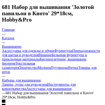
681 Набор для вышивания 'Золотой
павильон в Киото' 29*18см,
Hobby&Pro
Главная
—
Каталог
—
Вышивание
Аксессуары для одежды и обуви
Фурнитура
Принадлежности
для шитья и рукоделия
Вязание
Бельевая фурнитура и
прикладные материалы
Бисероплетение, вышивание
бисером
Текстильная
галантерея
Творчество
Молнии
Пуговицы
Нитки
Товары для
штор
—
Наборы для вышивания
Лампы, лупы для рукоделия
Инструменты для
ковроткачества
Аксессуары для вышивания
—
681 Набор для вышивания 'Золотой павильон в Киото'
29*18см, Hobby&Pro