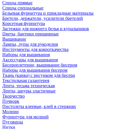
Спицы прямые
Спицы специальные
Бельевая фурнитура и прикладные материалы
Бретели, держатели, усилители бретелей
Корсетная фурнитура
Застежки для нижнего белья и купальников
Цветы, бантики пришивные
Вышивание
Лампы, лупы для рукоделия
Инструменты для ковроткачества
Наборы для вышивания
Аксессуары для вышивания
Бисероплетение, вышивание бисером
Наборы для вышивания бисером
Ткань (канва) с рисунком для бисера
Текстильная галантерея
Лента, тесьма техническая
Ленты, шнуры эластичные
Творчество
Пэчворк
Пистолеты клеевые, клей в стержнях
Молнии
Фурнитура для молний
Пуговицы
Нитки