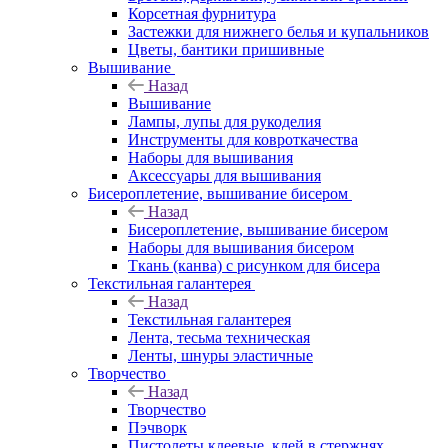
Корсетная фурнитура
Застежки для нижнего белья и купальников
Цветы, бантики пришивные
Вышивание
Назад
Вышивание
Лампы, лупы для рукоделия
Инструменты для ковроткачества
Наборы для вышивания
Аксессуары для вышивания
Бисероплетение, вышивание бисером
Назад
Бисероплетение, вышивание бисером
Наборы для вышивания бисером
Ткань (канва) с рисунком для бисера
Текстильная галантерея
Назад
Текстильная галантерея
Лента, тесьма техническая
Ленты, шнуры эластичные
Творчество
Назад
Творчество
Пэчворк
Пистолеты клеевые, клей в стержнях