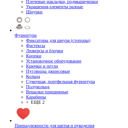
Плечевые накладки, подмышечники
Украшения-элементы разные
Шнурки
Фурнитура
Фиксаторы для шнура (стопоры)
Фастексы
Люверсы и блочки
Кнопки
Установочное оборудование
Крючки и петли
Пуговицы джинсовые
Кольца
Сумочная, портфельная фурнитура
Полукольца
Вешалки пришивные
Карабины
+ ЕЩЕ 2
Принадлежности для шитья и рукоделия