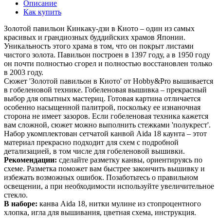
Описание
Как купить
Золотой павильон Кинкаку-дзи в Киото – один из самых
красивых и грандиозных буддийских храмов Японии.
Уникальность этого храма в том, что он покрыт листами
чистого золота. Павильон построен в 1397 году, а в 1950 году
он почти полностью сгорел и полностью восстановлен только
в 2003 году.
Сюжет 'Золотой павильон в Киото' от Hobby&Pro вышивается
в гобеленовой технике. Гобеленовая вышивка – прекрасный
выбор для опытных мастериц. Готовая картина отличается
особенно насыщенной палитрой, поскольку ее изнаночная
сторона не имеет зазоров. Если гобеленовая техника кажется
вам сложной, сюжет можно выполнить стежками 'полукрест'.
Набор укомплектован сетчатой канвой Aida 18 каунта – этот
материал прекрасно подходит для схем с подробной
детализацией, в том числе для гобеленовой вышивки.
Рекомендации:
сделайте разметку канвы, ориентируясь по
схеме. Разметка поможет вам быстрее закончить вышивку и
избежать возможных ошибок. Позаботьтесь о правильном
освещении, а при необходимости используйте увеличительное
стекло.
В наборе:
канва Aida 18, нитки мулине из стопроцентного
хлопка, игла для вышивания, цветная схема, инструкция.