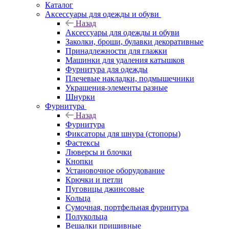
Каталог
Аксессуары для одежды и обуви
Назад
Аксессуары для одежды и обуви
Заколки, броши, булавки декоративные
Принадлежности для глажки
Машинки для удаления катышков
Фурнитура для одежды
Плечевые накладки, подмышечники
Украшения-элементы разные
Шнурки
Фурнитура
Назад
Фурнитура
Фиксаторы для шнура (стопоры)
Фастексы
Люверсы и блочки
Кнопки
Установочное оборудование
Крючки и петли
Пуговицы джинсовые
Кольца
Сумочная, портфельная фурнитура
Полукольца
Вешалки пришивные