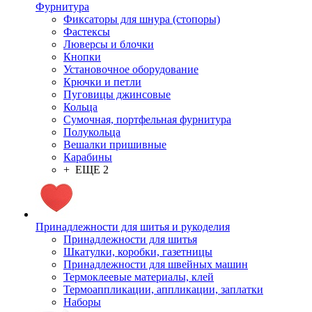
Фурнитура
Фиксаторы для шнура (стопоры)
Фастексы
Люверсы и блочки
Кнопки
Установочное оборудование
Крючки и петли
Пуговицы джинсовые
Кольца
Сумочная, портфельная фурнитура
Полукольца
Вешалки пришивные
Карабины
+ ЕЩЕ 2
Принадлежности для шитья и рукоделия
Принадлежности для шитья
Шкатулки, коробки, газетницы
Принадлежности для швейных машин
Термоклеевые материалы, клей
Термоаппликации, аппликации, заплатки
Наборы