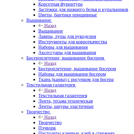
Корсетная фурнитура
Застежки для нижнего белья и купальников
Цветы, бантики пришивные
Вышивание
Назад
Вышивание
Лампы, лупы для рукоделия
Инструменты для ковроткачества
Наборы для вышивания
Аксессуары для вышивания
Бисероплетение, вышивание бисером
Назад
Бисероплетение, вышивание бисером
Наборы для вышивания бисером
Ткань (канва) с рисунком для бисера
Текстильная галантерея
Назад
Текстильная галантерея
Лента, тесьма техническая
Ленты, шнуры эластичные
Творчество
Назад
Творчество
Пэчворк
Пистолеты клеевые, клей в стержнях