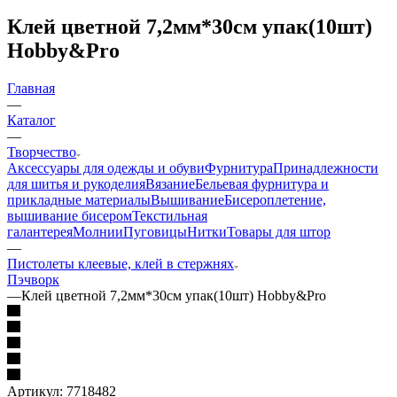
Клей цветной 7,2мм*30см упак(10шт)
Hobby&Pro
Главная
—
Каталог
—
Творчество
Аксессуары для одежды и обуви
Фурнитура
Принадлежности
для шитья и рукоделия
Вязание
Бельевая фурнитура и
прикладные материалы
Вышивание
Бисероплетение,
вышивание бисером
Текстильная
галантерея
Молнии
Пуговицы
Нитки
Товары для штор
—
Пистолеты клеевые, клей в стержнях
Пэчворк
—
Клей цветной 7,2мм*30см упак(10шт) Hobby&Pro
Артикул:
7718482