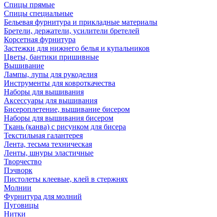
Спицы прямые
Спицы специальные
Бельевая фурнитура и прикладные материалы
Бретели, держатели, усилители бретелей
Корсетная фурнитура
Застежки для нижнего белья и купальников
Цветы, бантики пришивные
Вышивание
Лампы, лупы для рукоделия
Инструменты для ковроткачества
Наборы для вышивания
Аксессуары для вышивания
Бисероплетение, вышивание бисером
Наборы для вышивания бисером
Ткань (канва) с рисунком для бисера
Текстильная галантерея
Лента, тесьма техническая
Ленты, шнуры эластичные
Творчество
Пэчворк
Пистолеты клеевые, клей в стержнях
Молнии
Фурнитура для молний
Пуговицы
Нитки