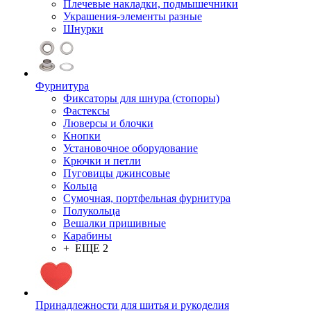
Плечевые накладки, подмышечники
Украшения-элементы разные
Шнурки
Фурнитура
Фиксаторы для шнура (стопоры)
Фастексы
Люверсы и блочки
Кнопки
Установочное оборудование
Крючки и петли
Пуговицы джинсовые
Кольца
Сумочная, портфельная фурнитура
Полукольца
Вешалки пришивные
Карабины
+ ЕЩЕ 2
Принадлежности для шитья и рукоделия