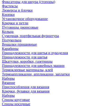
Фиксаторы для шнура (стопоры)
Фастексы
Люверсы и блочки
Кнопки
Установочное оборудование
Крючки и петли
Пуговицы джинсовые
Кольца
Сумочная, портфельная фурнитура
Полукольца
Вешалки пришивные
Карабины
Принадлежности для шитья и рукоделия
Принадлежности для шитья
Шкатулки, коробки, газетницы
Принадлежности для швейных машин
Термоклеевые материалы, клей
Термоаппликации, аппликации, заплатки
Наборы
Вязание
Приспособления для вязания
Крючки, булавки для вязания
Наборы
Спицы круговые
Спицы носочные