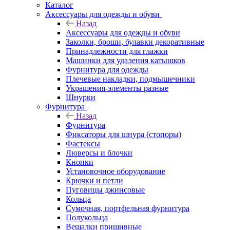
Каталог
Аксессуары для одежды и обуви
Назад
Аксессуары для одежды и обуви
Заколки, броши, булавки декоративные
Принадлежности для глажки
Машинки для удаления катышков
Фурнитура для одежды
Плечевые накладки, подмышечники
Украшения-элементы разные
Шнурки
Фурнитура
Назад
Фурнитура
Фиксаторы для шнура (стопоры)
Фастексы
Люверсы и блочки
Кнопки
Установочное оборудование
Крючки и петли
Пуговицы джинсовые
Кольца
Сумочная, портфельная фурнитура
Полукольца
Вешалки пришивные