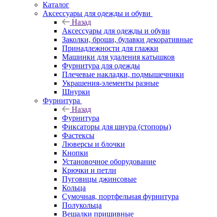
Каталог
Аксессуары для одежды и обуви
Назад
Аксессуары для одежды и обуви
Заколки, броши, булавки декоративные
Принадлежности для глажки
Машинки для удаления катышков
Фурнитура для одежды
Плечевые накладки, подмышечники
Украшения-элементы разные
Шнурки
Фурнитура
Назад
Фурнитура
Фиксаторы для шнура (стопоры)
Фастексы
Люверсы и блочки
Кнопки
Установочное оборудование
Крючки и петли
Пуговицы джинсовые
Кольца
Сумочная, портфельная фурнитура
Полукольца
Вешалки пришивные