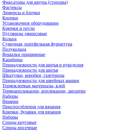
Фиксаторы для шнура (стопоры)
Фастексы
Люверсы и блочки
Кнопки
Установочное оборудование
Крючки и петли
Пуговицы джинсовые
Кольца
Сумочная, портфельная фурнитура
Полукольца
Вешалки пришивные
Карабины
Принадлежности для шитья и рукоделия
Принадлежности для шитья
Шкатулки, коробки, газетницы
Принадлежности для швейных машин
Термоклеевые материалы, клей
Термоаппликации, аппликации, заплатки
Наборы
Вязание
Приспособления для вязания
Крючки, булавки для вязания
Наборы
Спицы круговые
Спицы носочные