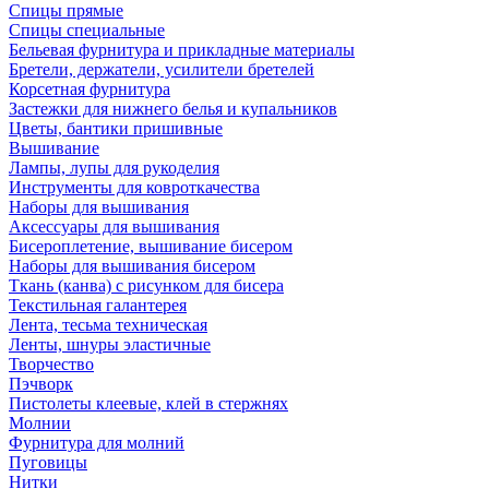
Спицы прямые
Спицы специальные
Бельевая фурнитура и прикладные материалы
Бретели, держатели, усилители бретелей
Корсетная фурнитура
Застежки для нижнего белья и купальников
Цветы, бантики пришивные
Вышивание
Лампы, лупы для рукоделия
Инструменты для ковроткачества
Наборы для вышивания
Аксессуары для вышивания
Бисероплетение, вышивание бисером
Наборы для вышивания бисером
Ткань (канва) с рисунком для бисера
Текстильная галантерея
Лента, тесьма техническая
Ленты, шнуры эластичные
Творчество
Пэчворк
Пистолеты клеевые, клей в стержнях
Молнии
Фурнитура для молний
Пуговицы
Нитки