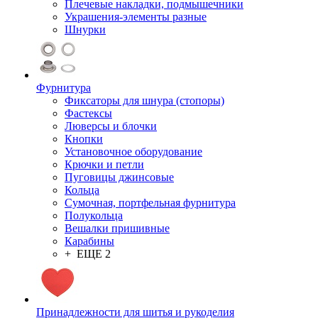
Плечевые накладки, подмышечники
Украшения-элементы разные
Шнурки
Фурнитура
Фиксаторы для шнура (стопоры)
Фастексы
Люверсы и блочки
Кнопки
Установочное оборудование
Крючки и петли
Пуговицы джинсовые
Кольца
Сумочная, портфельная фурнитура
Полукольца
Вешалки пришивные
Карабины
+ ЕЩЕ 2
Принадлежности для шитья и рукоделия