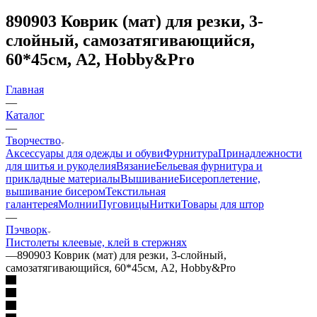
890903 Коврик (мат) для резки, 3-
слойный, самозатягивающийся,
60*45см, А2, Hobby&Pro
Главная
—
Каталог
—
Творчество
Аксессуары для одежды и обуви
Фурнитура
Принадлежности
для шитья и рукоделия
Вязание
Бельевая фурнитура и
прикладные материалы
Вышивание
Бисероплетение,
вышивание бисером
Текстильная
галантерея
Молнии
Пуговицы
Нитки
Товары для штор
—
Пэчворк
Пистолеты клеевые, клей в стержнях
—
890903 Коврик (мат) для резки, 3-слойный,
самозатягивающийся, 60*45см, А2, Hobby&Pro