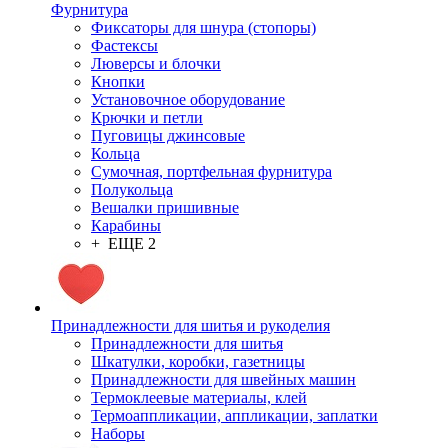
Фурнитура
Фиксаторы для шнура (стопоры)
Фастексы
Люверсы и блочки
Кнопки
Установочное оборудование
Крючки и петли
Пуговицы джинсовые
Кольца
Сумочная, портфельная фурнитура
Полукольца
Вешалки пришивные
Карабины
+ ЕЩЕ 2
Принадлежности для шитья и рукоделия
Принадлежности для шитья
Шкатулки, коробки, газетницы
Принадлежности для швейных машин
Термоклеевые материалы, клей
Термоаппликации, аппликации, заплатки
Наборы