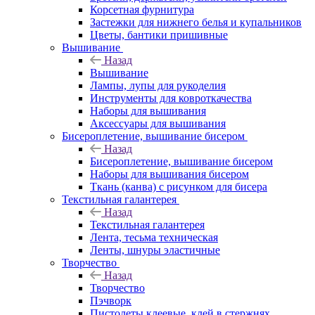
Корсетная фурнитура
Застежки для нижнего белья и купальников
Цветы, бантики пришивные
Вышивание
Назад
Вышивание
Лампы, лупы для рукоделия
Инструменты для ковроткачества
Наборы для вышивания
Аксессуары для вышивания
Бисероплетение, вышивание бисером
Назад
Бисероплетение, вышивание бисером
Наборы для вышивания бисером
Ткань (канва) с рисунком для бисера
Текстильная галантерея
Назад
Текстильная галантерея
Лента, тесьма техническая
Ленты, шнуры эластичные
Творчество
Назад
Творчество
Пэчворк
Пистолеты клеевые, клей в стержнях