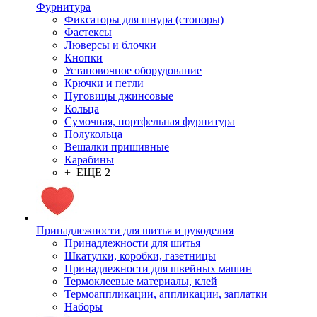
Фурнитура
Фиксаторы для шнура (стопоры)
Фастексы
Люверсы и блочки
Кнопки
Установочное оборудование
Крючки и петли
Пуговицы джинсовые
Кольца
Сумочная, портфельная фурнитура
Полукольца
Вешалки пришивные
Карабины
+ ЕЩЕ 2
Принадлежности для шитья и рукоделия
Принадлежности для шитья
Шкатулки, коробки, газетницы
Принадлежности для швейных машин
Термоклеевые материалы, клей
Термоаппликации, аппликации, заплатки
Наборы