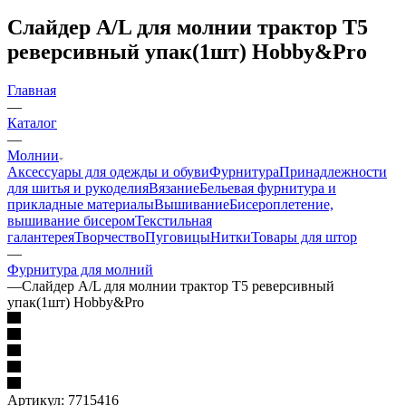
Слайдер A/L для молнии трактор Т5
реверсивный упак(1шт) Hobby&Pro
Главная
—
Каталог
—
Молнии
Аксессуары для одежды и обуви
Фурнитура
Принадлежности
для шитья и рукоделия
Вязание
Бельевая фурнитура и
прикладные материалы
Вышивание
Бисероплетение,
вышивание бисером
Текстильная
галантерея
Творчество
Пуговицы
Нитки
Товары для штор
—
Фурнитура для молний
—
Слайдер A/L для молнии трактор Т5 реверсивный
упак(1шт) Hobby&Pro
Артикул:
7715416