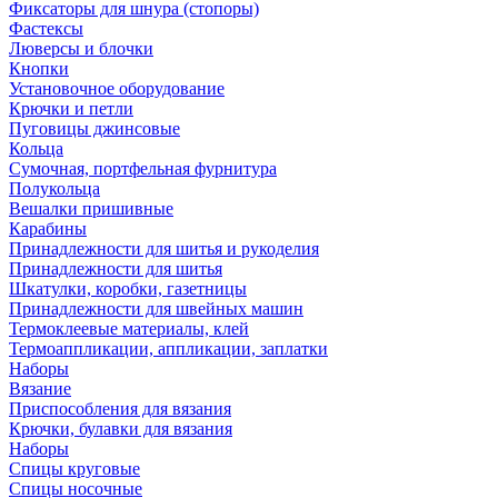
Фиксаторы для шнура (стопоры)
Фастексы
Люверсы и блочки
Кнопки
Установочное оборудование
Крючки и петли
Пуговицы джинсовые
Кольца
Сумочная, портфельная фурнитура
Полукольца
Вешалки пришивные
Карабины
Принадлежности для шитья и рукоделия
Принадлежности для шитья
Шкатулки, коробки, газетницы
Принадлежности для швейных машин
Термоклеевые материалы, клей
Термоаппликации, аппликации, заплатки
Наборы
Вязание
Приспособления для вязания
Крючки, булавки для вязания
Наборы
Спицы круговые
Спицы носочные