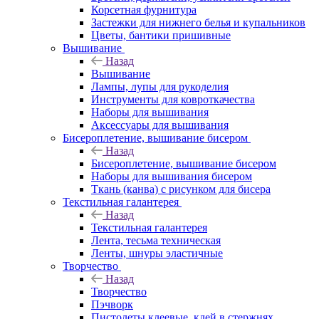
Корсетная фурнитура
Застежки для нижнего белья и купальников
Цветы, бантики пришивные
Вышивание
Назад
Вышивание
Лампы, лупы для рукоделия
Инструменты для ковроткачества
Наборы для вышивания
Аксессуары для вышивания
Бисероплетение, вышивание бисером
Назад
Бисероплетение, вышивание бисером
Наборы для вышивания бисером
Ткань (канва) с рисунком для бисера
Текстильная галантерея
Назад
Текстильная галантерея
Лента, тесьма техническая
Ленты, шнуры эластичные
Творчество
Назад
Творчество
Пэчворк
Пистолеты клеевые, клей в стержнях