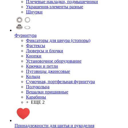
Плечевые накладки, подмышечники
Украшения-элементы разные
Шнурки
Фурнитура
Фиксаторы для шнура (стопоры)
Фастексы
Люверсы и блочки
Кнопки
Установочное оборудование
Крючки и петли
Пуговицы джинсовые
Кольца
Сумочная, портфельная фурнитура
Полукольца
Вешалки пришивные
Карабины
+ ЕЩЕ 2
Принадлежности для шитья и рукоделия