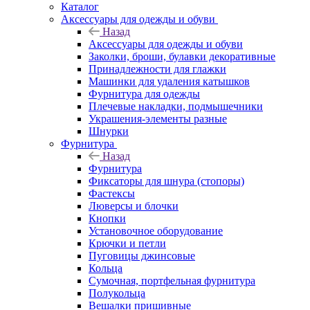
Каталог
Аксессуары для одежды и обуви
Назад
Аксессуары для одежды и обуви
Заколки, броши, булавки декоративные
Принадлежности для глажки
Машинки для удаления катышков
Фурнитура для одежды
Плечевые накладки, подмышечники
Украшения-элементы разные
Шнурки
Фурнитура
Назад
Фурнитура
Фиксаторы для шнура (стопоры)
Фастексы
Люверсы и блочки
Кнопки
Установочное оборудование
Крючки и петли
Пуговицы джинсовые
Кольца
Сумочная, портфельная фурнитура
Полукольца
Вешалки пришивные