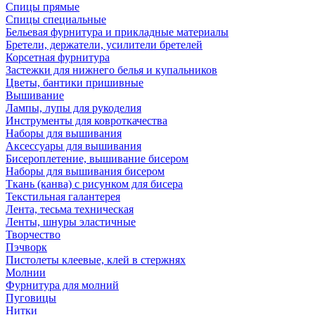
Спицы прямые
Спицы специальные
Бельевая фурнитура и прикладные материалы
Бретели, держатели, усилители бретелей
Корсетная фурнитура
Застежки для нижнего белья и купальников
Цветы, бантики пришивные
Вышивание
Лампы, лупы для рукоделия
Инструменты для ковроткачества
Наборы для вышивания
Аксессуары для вышивания
Бисероплетение, вышивание бисером
Наборы для вышивания бисером
Ткань (канва) с рисунком для бисера
Текстильная галантерея
Лента, тесьма техническая
Ленты, шнуры эластичные
Творчество
Пэчворк
Пистолеты клеевые, клей в стержнях
Молнии
Фурнитура для молний
Пуговицы
Нитки