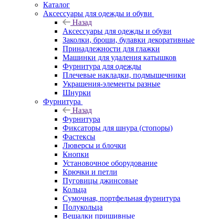
Каталог
Аксессуары для одежды и обуви
Назад
Аксессуары для одежды и обуви
Заколки, броши, булавки декоративные
Принадлежности для глажки
Машинки для удаления катышков
Фурнитура для одежды
Плечевые накладки, подмышечники
Украшения-элементы разные
Шнурки
Фурнитура
Назад
Фурнитура
Фиксаторы для шнура (стопоры)
Фастексы
Люверсы и блочки
Кнопки
Установочное оборудование
Крючки и петли
Пуговицы джинсовые
Кольца
Сумочная, портфельная фурнитура
Полукольца
Вешалки пришивные