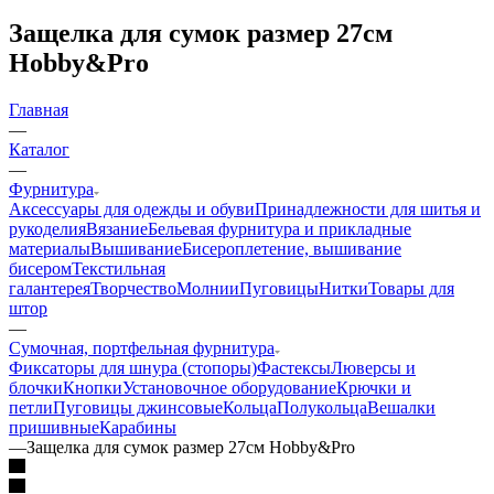
Защелка для сумок размер 27см
Hobby&Pro
Главная
—
Каталог
—
Фурнитура
Аксессуары для одежды и обуви
Принадлежности для шитья и
рукоделия
Вязание
Бельевая фурнитура и прикладные
материалы
Вышивание
Бисероплетение, вышивание
бисером
Текстильная
галантерея
Творчество
Молнии
Пуговицы
Нитки
Товары для
штор
—
Сумочная, портфельная фурнитура
Фиксаторы для шнура (стопоры)
Фастексы
Люверсы и
блочки
Кнопки
Установочное оборудование
Крючки и
петли
Пуговицы джинсовые
Кольца
Полукольца
Вешалки
пришивные
Карабины
—
Защелка для сумок размер 27см Hobby&Pro