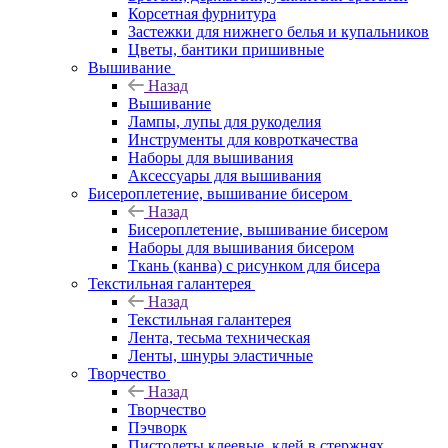
Корсетная фурнитура
Застежки для нижнего белья и купальников
Цветы, бантики пришивные
Вышивание
Назад
Вышивание
Лампы, лупы для рукоделия
Инструменты для ковроткачества
Наборы для вышивания
Аксессуары для вышивания
Бисероплетение, вышивание бисером
Назад
Бисероплетение, вышивание бисером
Наборы для вышивания бисером
Ткань (канва) с рисунком для бисера
Текстильная галантерея
Назад
Текстильная галантерея
Лента, тесьма техническая
Ленты, шнуры эластичные
Творчество
Назад
Творчество
Пэчворк
Пистолеты клеевые, клей в стержнях