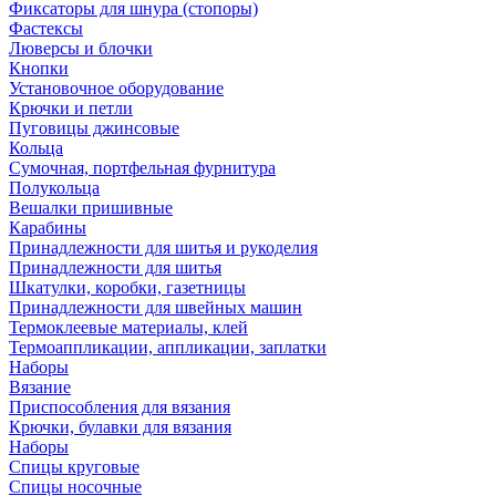
Фиксаторы для шнура (стопоры)
Фастексы
Люверсы и блочки
Кнопки
Установочное оборудование
Крючки и петли
Пуговицы джинсовые
Кольца
Сумочная, портфельная фурнитура
Полукольца
Вешалки пришивные
Карабины
Принадлежности для шитья и рукоделия
Принадлежности для шитья
Шкатулки, коробки, газетницы
Принадлежности для швейных машин
Термоклеевые материалы, клей
Термоаппликации, аппликации, заплатки
Наборы
Вязание
Приспособления для вязания
Крючки, булавки для вязания
Наборы
Спицы круговые
Спицы носочные