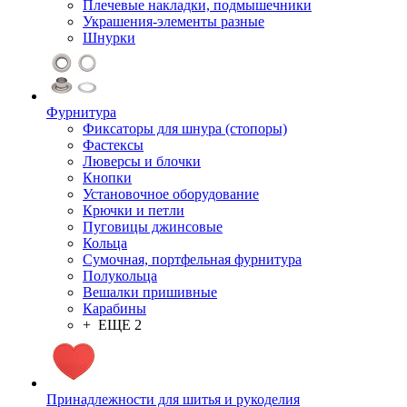
Плечевые накладки, подмышечники
Украшения-элементы разные
Шнурки
Фурнитура
Фиксаторы для шнура (стопоры)
Фастексы
Люверсы и блочки
Кнопки
Установочное оборудование
Крючки и петли
Пуговицы джинсовые
Кольца
Сумочная, портфельная фурнитура
Полукольца
Вешалки пришивные
Карабины
+ ЕЩЕ 2
Принадлежности для шитья и рукоделия