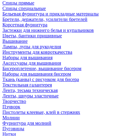
Спицы прямые
Спицы специальные
Бельевая фурнитура и прикладные материалы
Бретели, держатели, усилители бретелей
Корсетная фурнитура
Застежки для нижнего белья и купальников
Цветы, бантики пришивные
Вышивание
Лампы, лупы для рукоделия
Инструменты для ковроткачества
Наборы для вышивания
Аксессуары для вышивания
Бисероплетение, вышивание бисером
Наборы для вышивания бисером
Ткань (канва) с рисунком для бисера
Текстильная галантерея
Лента, тесьма техническая
Ленты, шнуры эластичные
Творчество
Пэчворк
Пистолеты клеевые, клей в стержнях
Молнии
Фурнитура для молний
Пуговицы
Нитки