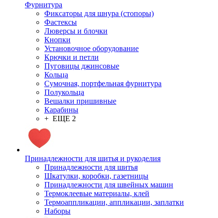
Фурнитура
Фиксаторы для шнура (стопоры)
Фастексы
Люверсы и блочки
Кнопки
Установочное оборудование
Крючки и петли
Пуговицы джинсовые
Кольца
Сумочная, портфельная фурнитура
Полукольца
Вешалки пришивные
Карабины
+ ЕЩЕ 2
Принадлежности для шитья и рукоделия
Принадлежности для шитья
Шкатулки, коробки, газетницы
Принадлежности для швейных машин
Термоклеевые материалы, клей
Термоаппликации, аппликации, заплатки
Наборы