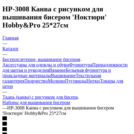
НР-3008 Канва с рисунком для
вышивания бисером 'Ноктюрн'
Hobby&Pro 25*27см
Главная
—
Каталог
—
Бисероплетение, вышивание бисером
Аксессуары для одежды и обуви
Фурнитура
Принадлежности
для шитья и рукоделия
Вязание
Бельевая фурнитура и
прикладные материалы
Вышивание
Текстильная
галантерея
Творчество
Молнии
Пуговицы
Нитки
Товары для
штор
—
Ткань (канва) с рисунком для бисера
Наборы для вышивания бисером
—
НР-3008 Канва с рисунком для вышивания бисером
'Ноктюрн' Hobby&Pro 25*27см