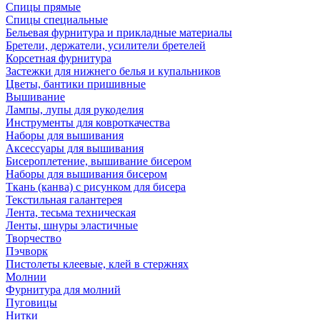
Спицы прямые
Спицы специальные
Бельевая фурнитура и прикладные материалы
Бретели, держатели, усилители бретелей
Корсетная фурнитура
Застежки для нижнего белья и купальников
Цветы, бантики пришивные
Вышивание
Лампы, лупы для рукоделия
Инструменты для ковроткачества
Наборы для вышивания
Аксессуары для вышивания
Бисероплетение, вышивание бисером
Наборы для вышивания бисером
Ткань (канва) с рисунком для бисера
Текстильная галантерея
Лента, тесьма техническая
Ленты, шнуры эластичные
Творчество
Пэчворк
Пистолеты клеевые, клей в стержнях
Молнии
Фурнитура для молний
Пуговицы
Нитки