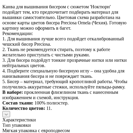
Канва для вышивания бисером с сюжетом 'Ноктюрн'
подойдет тем, кто предпочитает подбирать материал для
вышивки самостоятельно. Цветовая схема разработана на
основе карты цветов бисера Preciosa Ornela (Чехия). Готовую
картину можно оформить в багет.
Рекомендации:
1. Для вышивания лучше всего подойдет откалиброванный
чешский бисер Preciosa.
2. Ткань не рекомендуется стирать, поэтому к работе
желательно приступать с чистыми руками.
3. Для бисера подойдут тонкие прозрачные нитки или нитки
нейтральных цветов.
4. Подберите специальную бисерную иглу – она удобна для
нанизывания бисера и не повреждает ткань.
5. Бисер – материал, требующий кропотливой работы. Чтобы
получились аккуратные стежки, используйте пяльцы-рамку.
В наборе:
проклеенная флизелином ткань с нанесенным
изображением и схемой, инструкция.
Состав ткани:
100% полиэстер.
Количество цветов:
11.
Характеристики
Тип упаковки
Мягкая упаковка с европодвесом