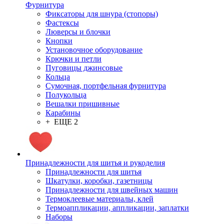
Фурнитура
Фиксаторы для шнура (стопоры)
Фастексы
Люверсы и блочки
Кнопки
Установочное оборудование
Крючки и петли
Пуговицы джинсовые
Кольца
Сумочная, портфельная фурнитура
Полукольца
Вешалки пришивные
Карабины
+ ЕЩЕ 2
Принадлежности для шитья и рукоделия
Принадлежности для шитья
Шкатулки, коробки, газетницы
Принадлежности для швейных машин
Термоклеевые материалы, клей
Термоаппликации, аппликации, заплатки
Наборы