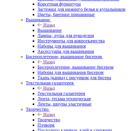
Корсетная фурнитура
Застежки для нижнего белья и купальников
Цветы, бантики пришивные
Вышивание
Назад
Вышивание
Лампы, лупы для рукоделия
Инструменты для ковроткачества
Наборы для вышивания
Аксессуары для вышивания
Бисероплетение, вышивание бисером
Назад
Бисероплетение, вышивание бисером
Наборы для вышивания бисером
Ткань (канва) с рисунком для бисера
Текстильная галантерея
Назад
Текстильная галантерея
Лента, тесьма техническая
Ленты, шнуры эластичные
Творчество
Назад
Творчество
Пэчворк
Пистолеты клеевые, клей в стержнях