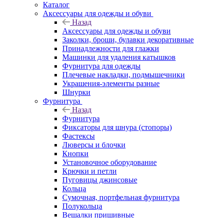
Каталог
Аксессуары для одежды и обуви
Назад
Аксессуары для одежды и обуви
Заколки, броши, булавки декоративные
Принадлежности для глажки
Машинки для удаления катышков
Фурнитура для одежды
Плечевые накладки, подмышечники
Украшения-элементы разные
Шнурки
Фурнитура
Назад
Фурнитура
Фиксаторы для шнура (стопоры)
Фастексы
Люверсы и блочки
Кнопки
Установочное оборудование
Крючки и петли
Пуговицы джинсовые
Кольца
Сумочная, портфельная фурнитура
Полукольца
Вешалки пришивные