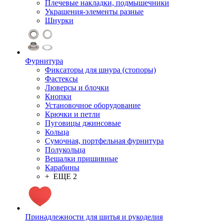
Плечевые накладки, подмышечники
Украшения-элементы разные
Шнурки
Фурнитура
Фиксаторы для шнура (стопоры)
Фастексы
Люверсы и блочки
Кнопки
Установочное оборудование
Крючки и петли
Пуговицы джинсовые
Кольца
Сумочная, портфельная фурнитура
Полукольца
Вешалки пришивные
Карабины
+ ЕЩЕ 2
Принадлежности для шитья и рукоделия