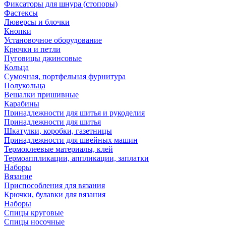
Фиксаторы для шнура (стопоры)
Фастексы
Люверсы и блочки
Кнопки
Установочное оборудование
Крючки и петли
Пуговицы джинсовые
Кольца
Сумочная, портфельная фурнитура
Полукольца
Вешалки пришивные
Карабины
Принадлежности для шитья и рукоделия
Принадлежности для шитья
Шкатулки, коробки, газетницы
Принадлежности для швейных машин
Термоклеевые материалы, клей
Термоаппликации, аппликации, заплатки
Наборы
Вязание
Приспособления для вязания
Крючки, булавки для вязания
Наборы
Спицы круговые
Спицы носочные