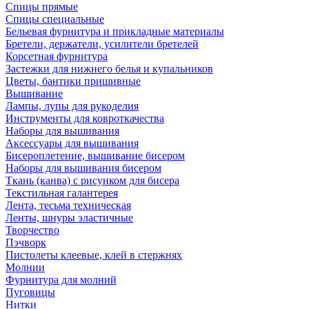
Спицы прямые
Спицы специальные
Бельевая фурнитура и прикладные материалы
Бретели, держатели, усилители бретелей
Корсетная фурнитура
Застежки для нижнего белья и купальников
Цветы, бантики пришивные
Вышивание
Лампы, лупы для рукоделия
Инструменты для ковроткачества
Наборы для вышивания
Аксессуары для вышивания
Бисероплетение, вышивание бисером
Наборы для вышивания бисером
Ткань (канва) с рисунком для бисера
Текстильная галантерея
Лента, тесьма техническая
Ленты, шнуры эластичные
Творчество
Пэчворк
Пистолеты клеевые, клей в стержнях
Молнии
Фурнитура для молний
Пуговицы
Нитки