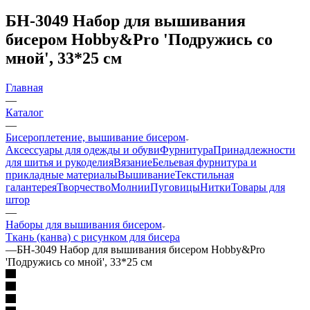
БН-3049 Набор для вышивания
бисером Hobby&Pro 'Подружись со
мной', 33*25 см
Главная
—
Каталог
—
Бисероплетение, вышивание бисером
Аксессуары для одежды и обуви
Фурнитура
Принадлежности
для шитья и рукоделия
Вязание
Бельевая фурнитура и
прикладные материалы
Вышивание
Текстильная
галантерея
Творчество
Молнии
Пуговицы
Нитки
Товары для
штор
—
Наборы для вышивания бисером
Ткань (канва) с рисунком для бисера
—
БН-3049 Набор для вышивания бисером Hobby&Pro
'Подружись со мной', 33*25 см