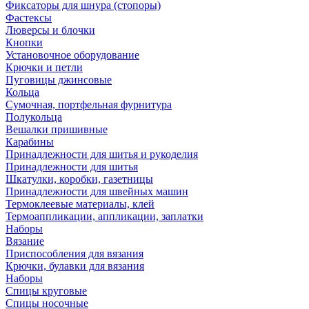
Фиксаторы для шнура (стопоры)
Фастексы
Люверсы и блочки
Кнопки
Установочное оборудование
Крючки и петли
Пуговицы джинсовые
Кольца
Сумочная, портфельная фурнитура
Полукольца
Вешалки пришивные
Карабины
Принадлежности для шитья и рукоделия
Принадлежности для шитья
Шкатулки, коробки, газетницы
Принадлежности для швейных машин
Термоклеевые материалы, клей
Термоаппликации, аппликации, заплатки
Наборы
Вязание
Приспособления для вязания
Крючки, булавки для вязания
Наборы
Спицы круговые
Спицы носочные