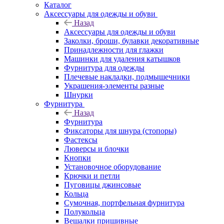
Каталог
Аксессуары для одежды и обуви
Назад
Аксессуары для одежды и обуви
Заколки, броши, булавки декоративные
Принадлежности для глажки
Машинки для удаления катышков
Фурнитура для одежды
Плечевые накладки, подмышечники
Украшения-элементы разные
Шнурки
Фурнитура
Назад
Фурнитура
Фиксаторы для шнура (стопоры)
Фастексы
Люверсы и блочки
Кнопки
Установочное оборудование
Крючки и петли
Пуговицы джинсовые
Кольца
Сумочная, портфельная фурнитура
Полукольца
Вешалки пришивные