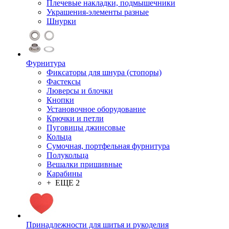
Плечевые накладки, подмышечники
Украшения-элементы разные
Шнурки
Фурнитура
Фиксаторы для шнура (стопоры)
Фастексы
Люверсы и блочки
Кнопки
Установочное оборудование
Крючки и петли
Пуговицы джинсовые
Кольца
Сумочная, портфельная фурнитура
Полукольца
Вешалки пришивные
Карабины
+ ЕЩЕ 2
Принадлежности для шитья и рукоделия