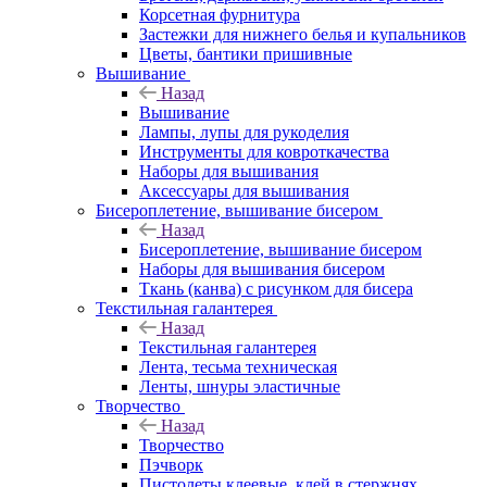
Корсетная фурнитура
Застежки для нижнего белья и купальников
Цветы, бантики пришивные
Вышивание
Назад
Вышивание
Лампы, лупы для рукоделия
Инструменты для ковроткачества
Наборы для вышивания
Аксессуары для вышивания
Бисероплетение, вышивание бисером
Назад
Бисероплетение, вышивание бисером
Наборы для вышивания бисером
Ткань (канва) с рисунком для бисера
Текстильная галантерея
Назад
Текстильная галантерея
Лента, тесьма техническая
Ленты, шнуры эластичные
Творчество
Назад
Творчество
Пэчворк
Пистолеты клеевые, клей в стержнях