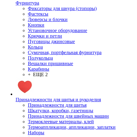
Фурнитура
Фиксаторы для шнура (стопоры)
Фастексы
Люверсы и блочки
Кнопки
Установочное оборудование
Крючки и петли
Пуговицы джинсовые
Кольца
Сумочная, портфельная фурнитура
Полукольца
Вешалки пришивные
Карабины
+ ЕЩЕ 2
Принадлежности для шитья и рукоделия
Принадлежности для шитья
Шкатулки, коробки, газетницы
Принадлежности для швейных машин
Термоклеевые материалы, клей
Термоаппликации, аппликации, заплатки
Наборы