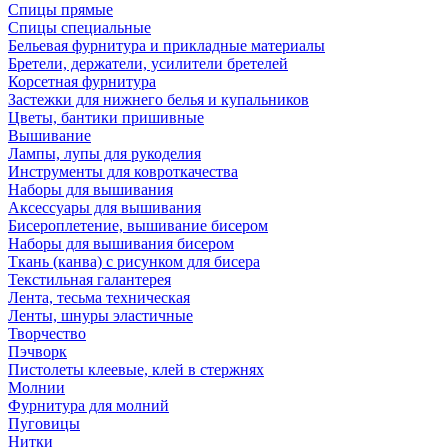
Спицы прямые
Спицы специальные
Бельевая фурнитура и прикладные материалы
Бретели, держатели, усилители бретелей
Корсетная фурнитура
Застежки для нижнего белья и купальников
Цветы, бантики пришивные
Вышивание
Лампы, лупы для рукоделия
Инструменты для ковроткачества
Наборы для вышивания
Аксессуары для вышивания
Бисероплетение, вышивание бисером
Наборы для вышивания бисером
Ткань (канва) с рисунком для бисера
Текстильная галантерея
Лента, тесьма техническая
Ленты, шнуры эластичные
Творчество
Пэчворк
Пистолеты клеевые, клей в стержнях
Молнии
Фурнитура для молний
Пуговицы
Нитки