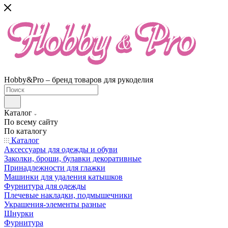
Hobby&Pro – бренд товаров для рукоделия
Каталог
По всему сайту
По каталогу
Каталог
Аксессуары для одежды и обуви
Заколки, броши, булавки декоративные
Принадлежности для глажки
Машинки для удаления катышков
Фурнитура для одежды
Плечевые накладки, подмышечники
Украшения-элементы разные
Шнурки
Фурнитура