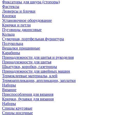
Фиксаторы для шнура (стопоры)
Фастексы
Люверсы и блочки
Кнопки
Установочное оборудование
Крючки и петли
Пуговицы джинсовые
Кольца
Сумочная, портфельная фурнитура
Полукольца
Вешалки пришивные
Карабины
Принадлежности для шитья и рукоделия
Принадлежности для шитья
Шкатулки, коробки, газетницы
Принадлежности для швейных машин
Термоклеевые материалы, клей
Термоаппликации, аппликации, заплатки
Наборы
Вязание
Приспособления для вязания
Крючки, булавки для вязания
Наборы
Спицы круговые
Спицы носочные