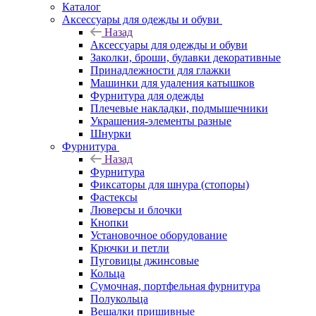
Каталог
Аксессуары для одежды и обуви
Назад
Аксессуары для одежды и обуви
Заколки, броши, булавки декоративные
Принадлежности для глажки
Машинки для удаления катышков
Фурнитура для одежды
Плечевые накладки, подмышечники
Украшения-элементы разные
Шнурки
Фурнитура
Назад
Фурнитура
Фиксаторы для шнура (стопоры)
Фастексы
Люверсы и блочки
Кнопки
Установочное оборудование
Крючки и петли
Пуговицы джинсовые
Кольца
Сумочная, портфельная фурнитура
Полукольца
Вешалки пришивные