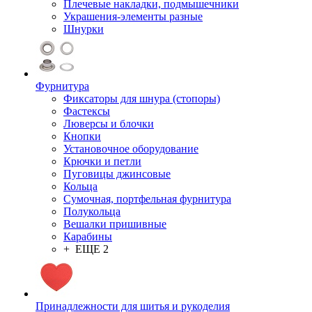
Плечевые накладки, подмышечники
Украшения-элементы разные
Шнурки
Фурнитура
Фиксаторы для шнура (стопоры)
Фастексы
Люверсы и блочки
Кнопки
Установочное оборудование
Крючки и петли
Пуговицы джинсовые
Кольца
Сумочная, портфельная фурнитура
Полукольца
Вешалки пришивные
Карабины
+ ЕЩЕ 2
Принадлежности для шитья и рукоделия