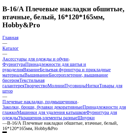
В-16/А Плечевые накладки обшитые,
втачные, белый, 16*120*165мм,
Hobby&Pro
Главная
—
Каталог
—
Аксессуары для одежды и обуви
Фурнитура
Принадлежности для шитья и
рукоделия
Вязание
Бельевая фурнитура и прикладные
материалы
Вышивание
Бисероплетение, вышивание
бисером
Текстильная
галантерея
Творчество
Молнии
Пуговицы
Нитки
Товары для
штор
—
Плечевые накладки, подмышечники
Заколки, броши, булавки декоративные
Принадлежности для
глажки
Машинки для удаления катышков
Фурнитура для
одежды
Украшения-элементы разные
Шнурки
—
В-16/А Плечевые накладки обшитые, втачные, белый,
16*120*165мм, Hobby&Pro