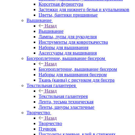
Корсетная фурнитура
Застежки для нижнего белья и купальников
Цветы, бантики пришивные
Вышивание
Назад
Вышивание
Лампы, лупы для рукоделия
Инструменты для ковроткачества
Наборы для вышивания
Аксессуары для вышивания
Бисероплетение, вышивание бисером
Назад
Бисероплетение, вышивание бисером
Наборы для вышивания бисером
Ткань (канва) с рисунком для бисера
Текстильная галантерея
Назад
Текстильная галантерея
Лента, тесьма техническая
Ленты, шнуры эластичные
Творчество
Назад
Творчество
Пэчворк
Пистолеты клеевые, клей в стержнях