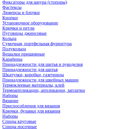
Фиксаторы для шнура (стопоры)
Фастексы
Люверсы и блочки
Кнопки
Установочное оборудование
Крючки и петли
Пуговицы джинсовые
Кольца
Сумочная, портфельная фурнитура
Полукольца
Вешалки пришивные
Карабины
Принадлежности для шитья и рукоделия
Принадлежности для шитья
Шкатулки, коробки, газетницы
Принадлежности для швейных машин
Термоклеевые материалы, клей
Термоаппликации, аппликации, заплатки
Наборы
Вязание
Приспособления для вязания
Крючки, булавки для вязания
Наборы
Спицы круговые
Спицы носочные