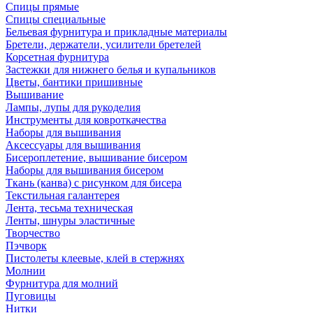
Спицы прямые
Спицы специальные
Бельевая фурнитура и прикладные материалы
Бретели, держатели, усилители бретелей
Корсетная фурнитура
Застежки для нижнего белья и купальников
Цветы, бантики пришивные
Вышивание
Лампы, лупы для рукоделия
Инструменты для ковроткачества
Наборы для вышивания
Аксессуары для вышивания
Бисероплетение, вышивание бисером
Наборы для вышивания бисером
Ткань (канва) с рисунком для бисера
Текстильная галантерея
Лента, тесьма техническая
Ленты, шнуры эластичные
Творчество
Пэчворк
Пистолеты клеевые, клей в стержнях
Молнии
Фурнитура для молний
Пуговицы
Нитки