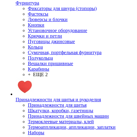
Фурнитура
Фиксаторы для шнура (стопоры)
Фастексы
Люверсы и блочки
Кнопки
Установочное оборудование
Крючки и петли
Пуговицы джинсовые
Кольца
Сумочная, портфельная фурнитура
Полукольца
Вешалки пришивные
Карабины
+ ЕЩЕ 2
Принадлежности для шитья и рукоделия
Принадлежности для шитья
Шкатулки, коробки, газетницы
Принадлежности для швейных машин
Термоклеевые материалы, клей
Термоаппликации, аппликации, заплатки
Наборы